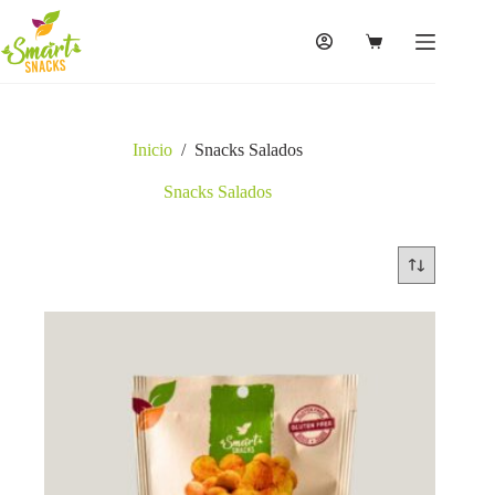
Saltar
al
contenido
Carro
de
compra
Inicio
/
Snacks Salados
Snacks Salados