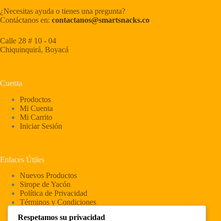
¿Necesitas ayuda o tienes una pregunta?
Contáctanos en:
contactanos@smartsnacks.co
Calle 28 # 10 - 04
Chiquinquirá, Boyacá
Cuenta
Productos
Mi Cuenta
Mi Carrito
Iniciar Sesión
Enlaces Útiles
Nuevos Productos
Sirope de Yacón
Política de Privacidad
Términos y Condiciones
Política de Envíos
Respetamos su privacidad
Política de Cambios y Devoluciones