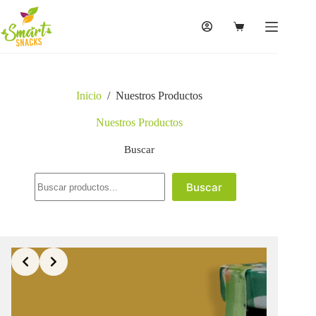
Saltar
al
contenido
Carro
de
compra
Inicio
/
Nuestros Productos
Nuestros Productos
Buscar
Buscar